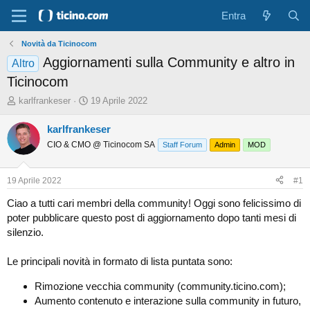
Entra
Novità da Ticinocom
Aggiornamenti sulla Community e altro in
Altro
Ticinocom
A
D
karlfrankeser
19 Aprile 2022
u
a
t
t
karlfrankeser
o
a
CIO & CMO @ Ticinocom SA
Staff Forum
Admin
MOD
r
d
e
'
d
i
19 Aprile 2022
#1
i
n
s
i
Ciao a tutti cari membri della community! Oggi sono felicissimo di
c
z
poter pubblicare questo post di aggiornamento dopo tanti mesi di
u
i
silenzio.
s
o
s
Le principali novità in formato di lista puntata sono:
i
o
Rimozione vecchia community (community.ticino.com);
n
e
Aumento contenuto e interazione sulla community in futuro,